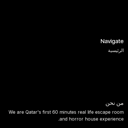
Navigate
الرئيسية
Escape Rooms
Horror House
Team Building
Contact us
من نحن
We are Qatar's first 60 minutes real life escape room
and horror house experience.